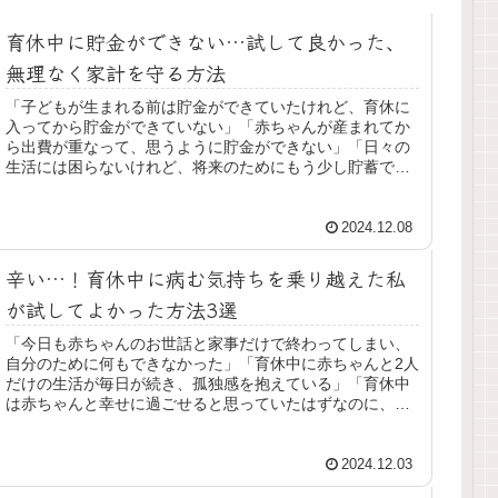
育休中に貯金ができない…試して良かった、
無理なく家計を守る方法
「子どもが生まれる前は貯金ができていたけれど、育休に
入ってから貯金ができていない」「赤ちゃんが産まれてか
ら出費が重なって、思うように貯金ができない」「日々の
生活には困らないけれど、将来のためにもう少し貯蓄でき
る余裕があると安心」こんなふうに...
2024.12.08
辛い…！育休中に病む気持ちを乗り越えた私
が試してよかった方法3選
「今日も赤ちゃんのお世話と家事だけで終わってしまい、
自分のために何もできなかった」「育休中に赤ちゃんと2人
だけの生活が毎日が続き、孤独感を抱えている」「育休中
は赤ちゃんと幸せに過ごせると思っていたはずなのに、な
ぜか気分が落ち込むことが多い」...
2024.12.03